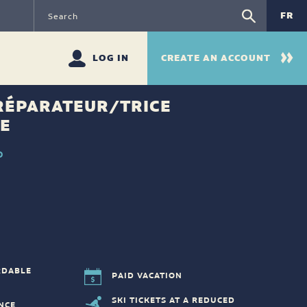
FR
LOG IN
CREATE AN ACCOUNT
PRÉPARATEUR/TRICE
RE
O
RDABLE
PAID VACATION
SKI TICKETS AT A REDUCED
NCE