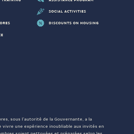
ASSISTANCE PROGRAM
 TRAINING
SOCIAL ACTIVITIES
TORES
DISCOUNTS ON HOUSING
CE
es, sous l’autorité de la Gouvernante, a la
e vivre une expérience inoubliable aux invités en
ambres soient nettoyées et préparées selon les