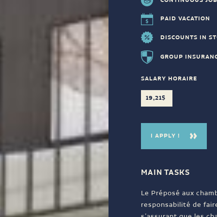
CONTINUOUS JOB
PAID VACATION
DISCOUNTS IN S
GROUP INSURAN
SALARY HORAIRE
19,21$
I APPLY !
MAIN TASKS
Le Préposé aux chambr
responsabilité de fair
s’assurant que les ch