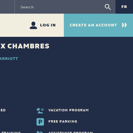
FR
LOG IN
CREATE AN ACCOUNT
UX CHAMBRES
MARRIOTT
DED
VACATION PROGRAM
FREE PARKING