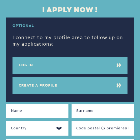
I APPLY NOW !
OPTIONAL
I connect to my profile area to follow up on
my applications:
LOG IN
CREATE A PROFILE
DISPONIBILITÉS
LANGUAGES
SPOKEN
Jour
Français
Soir
Anglais