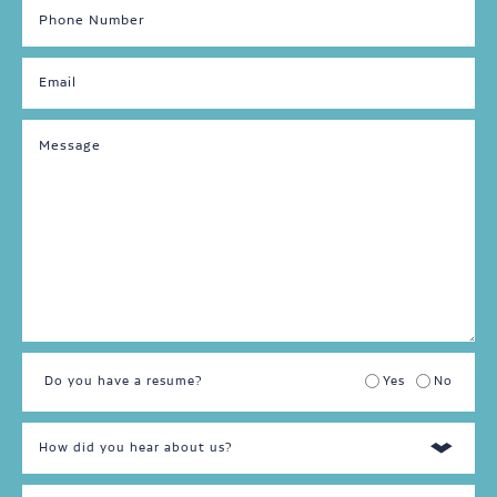
Nuit
Autre
Fin
de
semaine
Temps
plein
Temps
partiel
Do you have a resume?
Yes
No