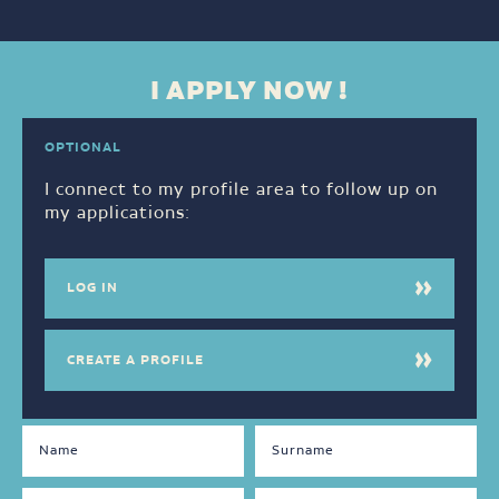
I APPLY NOW !
OPTIONAL
I connect to my profile area to follow up on
my applications:
LOG IN
CREATE A PROFILE
DISPONIBILITÉS
LANGUAGES
SPOKEN
Jour
Français