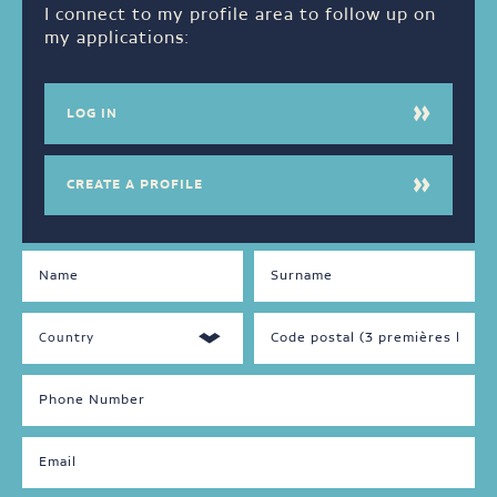
I connect to my profile area to follow up on
my applications:
LOG IN
CREATE A PROFILE
DISPONIBILITÉS
LANGUAGES
SPOKEN
Jour
Français
Soir
Anglais
Nuit
Autre
Fin
de
semaine