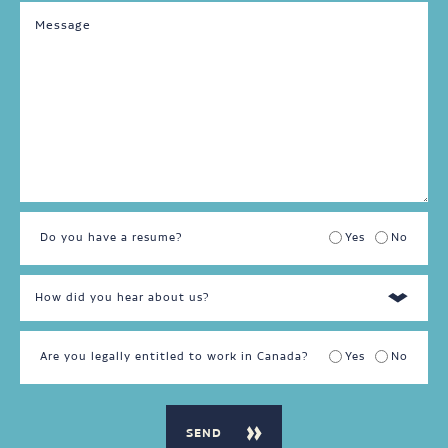
Temps
plein
Temps
partiel
Do you have a resume?
Yes
No
Are you legally entitled to work in Canada?
Yes
No