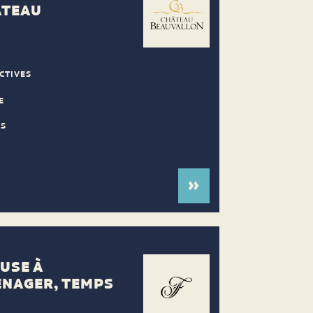
ÂTEAU
CTIVES
E
ES
USE À
ÉNAGER, TEMPS