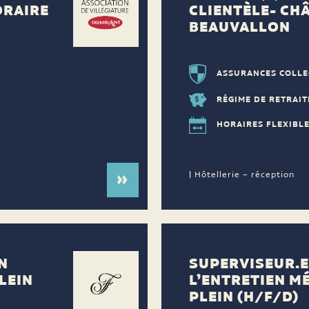
ORAIRE
CLIENTÈLE- CH
BEAUVALLON
ASSURANCES COLLE
RÉGIME DE RETRAIT
HORAIRES FLEXIBL
| Hôtellerie – réception
N
SUPERVISEUR.E
LEIN
L’ENTRETIEN M
PLEIN (H/F/D)