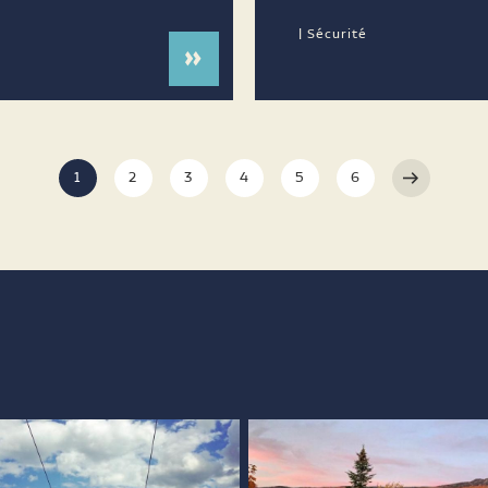
| Sécurité
1
2
3
4
5
6