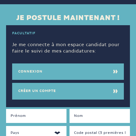
JE POSTULE MAINTENANT !
FACULTATIF
Je me connecte à mon espace candidat pour
faire le suivi de mes candidatures:
CONNEXION
CRÉER UN COMPTE
DISPONIBILITÉS
LANGUES
PARLÉES
Jour
Français
Soir