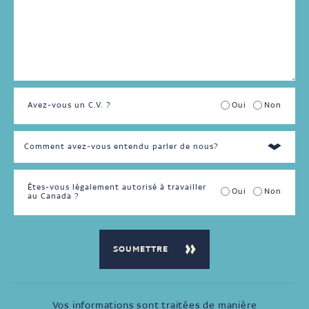
partiel
Avez-vous un C.V. ?
Oui
Non
Êtes-vous légalement autorisé à travailler
Oui
Non
au Canada ?
Vos informations sont traitées de manière