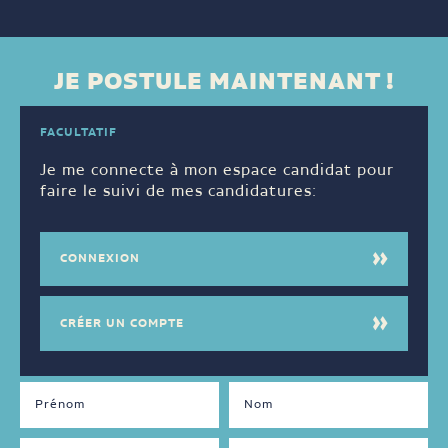
JE POSTULE MAINTENANT !
FACULTATIF
Je me connecte à mon espace candidat pour
faire le suivi de mes candidatures:
CONNEXION
CRÉER UN COMPTE
DISPONIBILITÉS
LANGUES
PARLÉES
Jour
Français