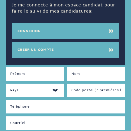
Je me connecte à mon espace candidat pour
faire le suivi de mes candidatures:
CONNEXION
CRÉER UN COMPTE
DISPONIBILITÉS
LANGUES
PARLÉES
Jour
Français
Soir
Anglais
Nuit
Autre
Fin
de
semaine