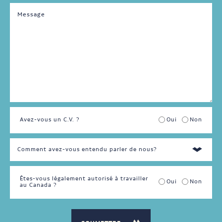
Temps
plein
Temps
partiel
Avez-vous un C.V. ?
Oui
Non
Êtes-vous légalement autorisé à travailler
Oui
Non
au Canada ?