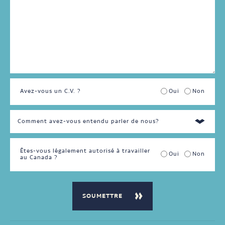
Temps
partiel
Avez-vous un C.V. ?
Oui
Non
Êtes-vous légalement autorisé à travailler
Oui
Non
au Canada ?