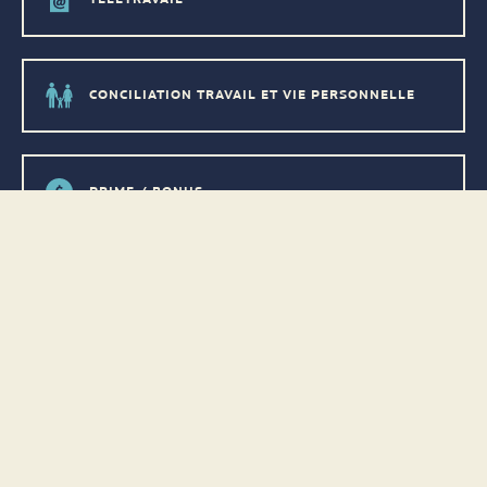
CONCILIATION TRAVAIL ET VIE PERSONNELLE
PRIME / BONUS
ACTIVITÉS SOCIALES
BILLETS DE SKI À TARIF PRÉFÉRENTIEL
RABAIS DANS LES BOUTIQUES