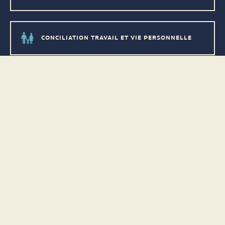
CONCILIATION TRAVAIL ET VIE PERSONNELLE
PRIME / BONUS
ACTIVITÉS SOCIALES
RABAIS DANS LES BOUTIQUES
HORAIRES FLEXIBLES