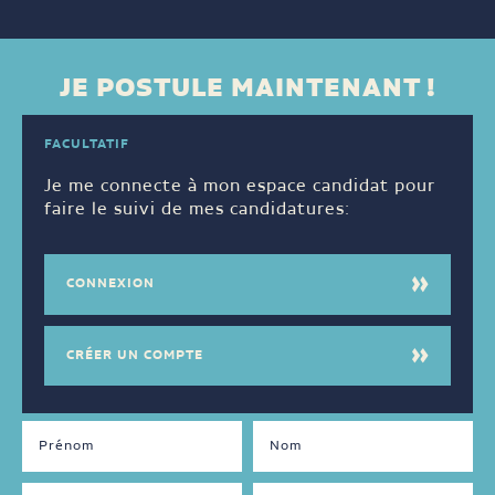
JE POSTULE MAINTENANT !
FACULTATIF
Je me connecte à mon espace candidat pour
faire le suivi de mes candidatures:
CONNEXION
CRÉER UN COMPTE
DISPONIBILITÉS
LANGUES
PARLÉES
Jour
Français