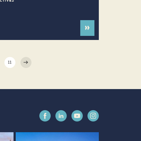
CTIVES
11