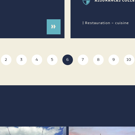
ASSURANCES COLLE
| Restauration – cuisine
2
3
4
5
6
7
8
9
10