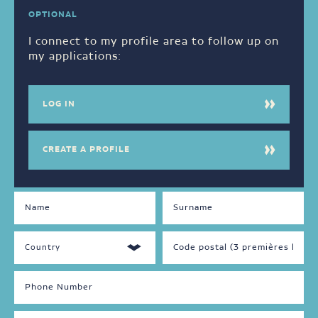
OPTIONAL
I connect to my profile area to follow up on
my applications:
LOG IN
CREATE A PROFILE
DISPONIBILITÉS
LANGUAGES
SPOKEN
Jour
Français
Soir
Anglais
Nuit
Autre
Fin