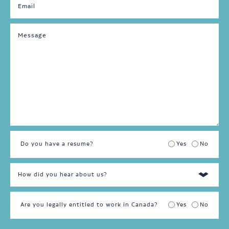
de
semaine
Temps
plein
Temps
partiel
Do you have a resume?
Yes
No
Are you legally entitled to work in Canada?
Yes
No