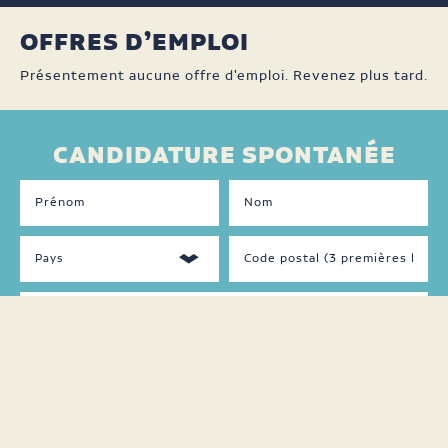
OFFRES D’EMPLOI
Présentement aucune offre d'emploi. Revenez plus tard.
CANDIDATURE SPONTANÉE
DISPONIBILITÉS
LANGUES
PARLÉES
Jour
Français
Soir
Anglais
Nuit
Autre
Fin
de
semaine
Temps
plein