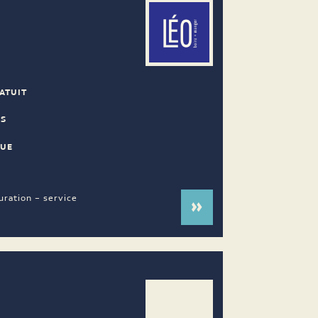
ATUIT
ES
NUE
uration – service