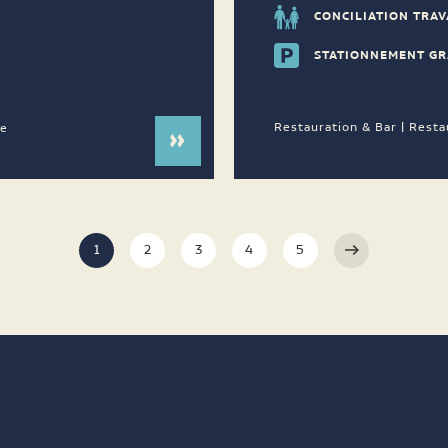
CONCILIATION TRAV
STATIONNEMENT GR
Restauration & Bar | Resta
ne
1
2
3
4
5