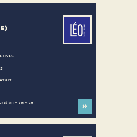
E)
CTIVES
ES
ATUIT
uration – service