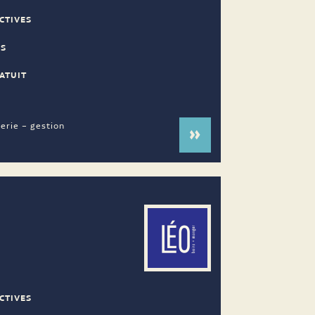
CTIVES
ES
ATUIT
lerie – gestion
E
CTIVES